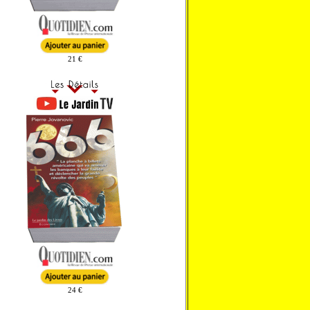
21 €
24 €