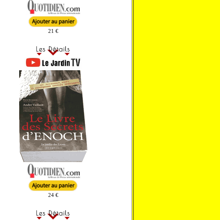
21 €
24 €