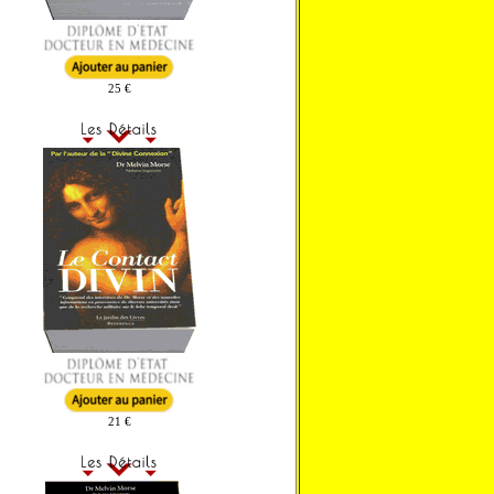
25 €
21 €