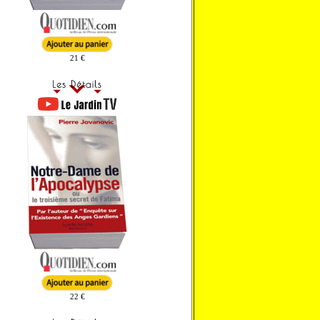
21 €
22 €