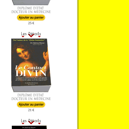
25 €
21 €