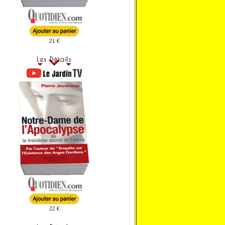
21 €
22 €