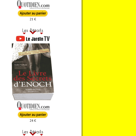
21 €
24 €