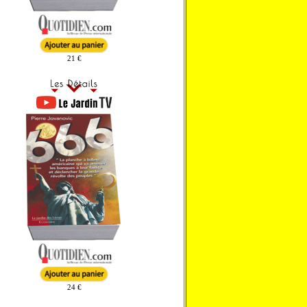
21 €
24 €