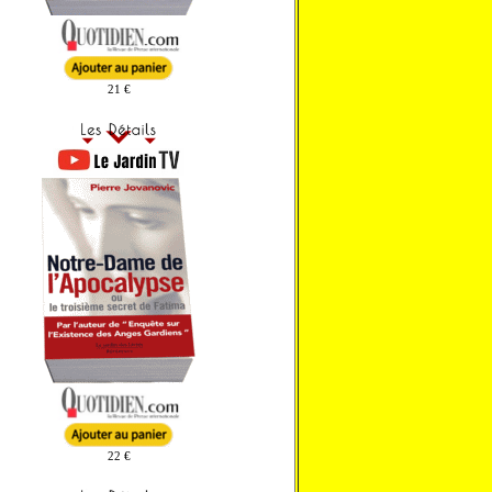
21 €
22 €