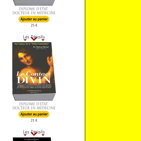
25 €
21 €