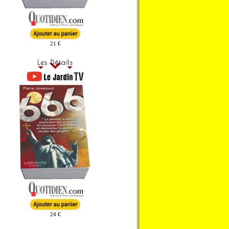
21 €
24 €