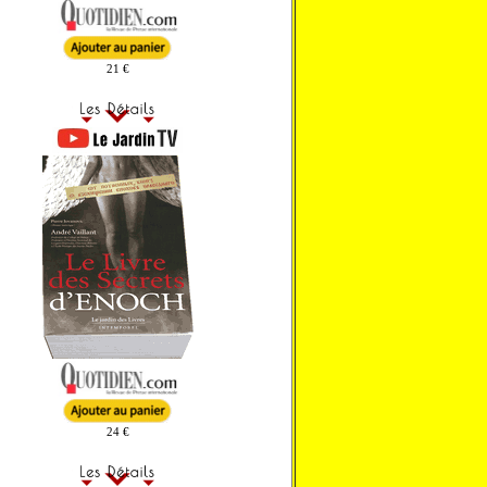
21 €
24 €