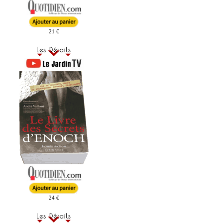
21 €
24 €