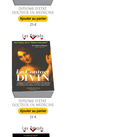
25 €
21 €