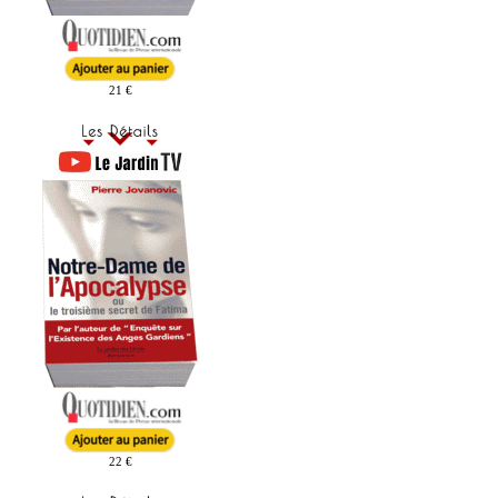
21 €
22 €