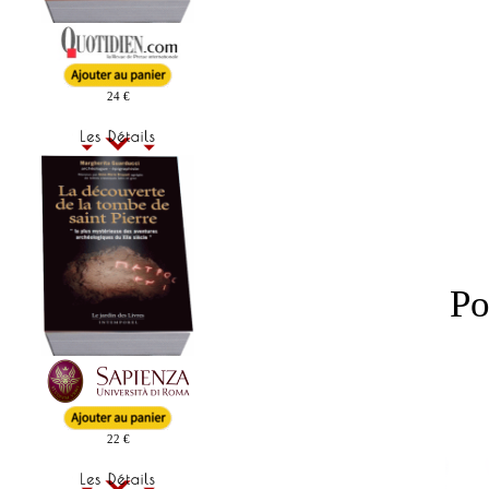
24 €
Po
22 €