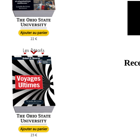
22 €
Rec
23 €