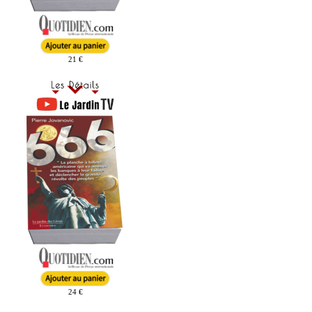
21 €
24 €