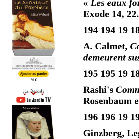
«
Les eaux fo
Exode 14, 22.
194 194 19 1
A. Calmet,
C
demeurent sus
195 195 19 1
26 €
Rashi's
Comme
Rosenbaum et
196 196 19 1
Ginzberg, Le