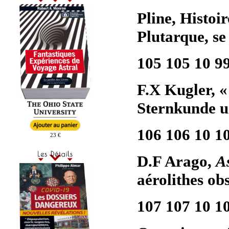
Pline, Histoir
Plutarque, se
105 105 10 9
F.X Kugler, 
Sternkunde un
106 106 10 1
23 €
D.F Arago,
A
aérolithes ob
107 107 10 1