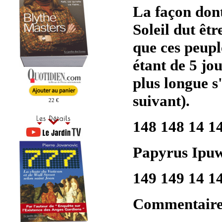
La façon dont
Soleil dut êtr
que ces peupl
étant de 5 jo
plus longue s'
suivant).
22 €
148 148 14 1
Papyrus Ipuwe
149 149 14 1
Commentaire 