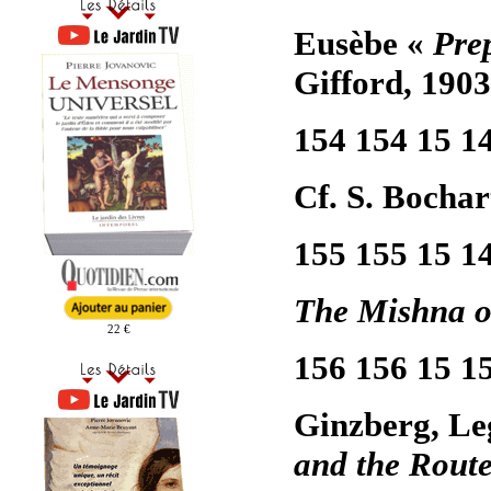
Eusèbe «
Prep
Gifford, 1903
154 154 15 1
Cf. S. Bochar
155 155 15 1
The Mishna o
22 €
156 156 15 1
Ginzberg, Leg
and the Route