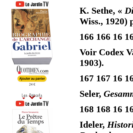
K. Sethe, «
D
Wiss., 1920) p
166 166 16 1
Voir Codex Va
1903).
167 167 16 1
24 €
Seler,
Gesamm
168 168 16 1
Ideler,
Histor