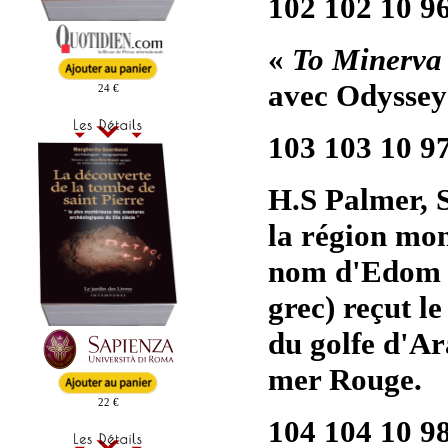
102 102 10 9
«
To Minerva
avec Odyssey
24 €
103 103 10 9
H.S Palmer, S
la région mon
nom d'Edom (r
grec) reçut l
du golfe d'Ara
mer Rouge.
22 €
104 104 10 9