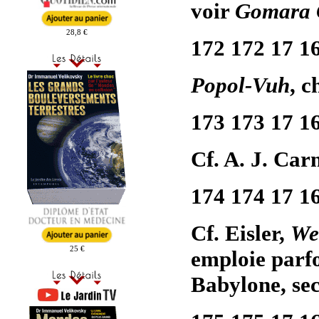
voir
Gomara 
28,8 €
172 172 17 1
Popol-Vuh
, c
173 173 17 1
Cf. A. J. Car
174 174 17 1
Cf. Eisler,
We
25 €
emploie parfo
Babylone, sec