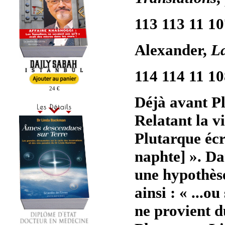
113 113 11 1
Alexander,
L
114 114 11 1
24 €
Déjà avant Pl
Relatant la v
Plutarque écr
naphte] ». Da
une hypothèse
ainsi : « ...o
ne provient du