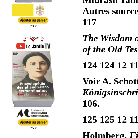
Autres sourc
117
23 €
The Wisdom o
of the Old Te
124 124 12 1
Voir A. Schot
Königsinschri
106.
125 125 12 1
25 €
Holmberg,
F