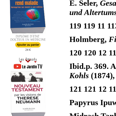
E. Seler,
Gesa
und Altertum
119 119 11 11
Holmberg,
F
24 €
120 120 12 1
Ibid.p. 369. A
Kohls
(1874),
121 121 12 1
Papyrus Ipuw
Midrash Tanh