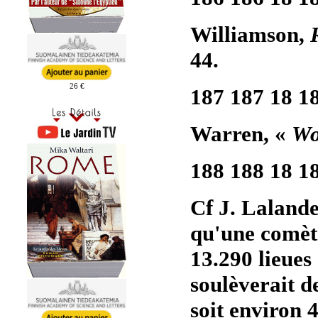
Williamson,
44.
26 €
187 187 18 1
Warren, «
Wo
188 188 18 1
Cf J. Lalande
qu'une comète
13.290 lieues 
soulèverait d
soit environ 