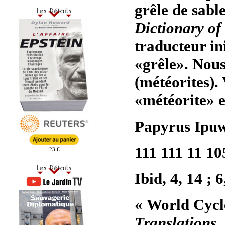
grêle de sable
Dictionary of
traducteur in
«grêle». Nou
(météorites). 
«météorite» e
Papyrus Ipuw
111 111 11 10
23 €
Ibid, 4, 14 ; 
« World Cycl
Translations
,