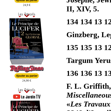
24,9 €
II, XIV, 5.
134 134 13 1
Ginzberg, Leg
135 135 13 1
Targum Yerus
136 136 13 1
24,90 €
F. L. Griffith
Miscellaneou
«
Les Travaux 