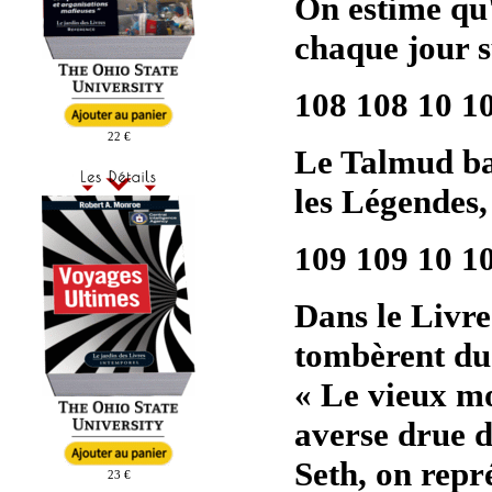
On estime qu
chaque jour s
108 108 10 1
22 €
Le Talmud ba
les Légendes,
109 109 10 1
Dans le Livre 
tombèrent du 
« Le vieux mo
averse drue d
Seth, on repr
23 €