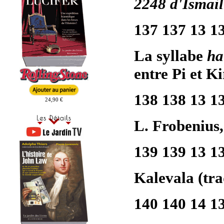
2248 d'Ismail
137 137 13 1
La syllabe
ha
entre Pi et Ki
138 138 13 1
24,90 €
L. Frobenius
139 139 13 1
Kalevala (tra
140 140 14 1