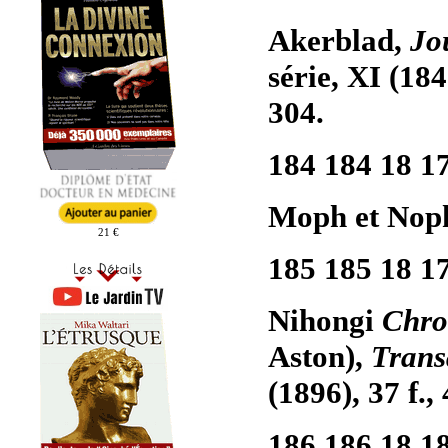
Akerblad,
Jo
série, XI (184
304.
184 184 18 1
Moph et Noph
21 €
185 185 18 1
Nihongi
Chro
Aston),
Trans
(1896), 37 f., 
186 186 18 1