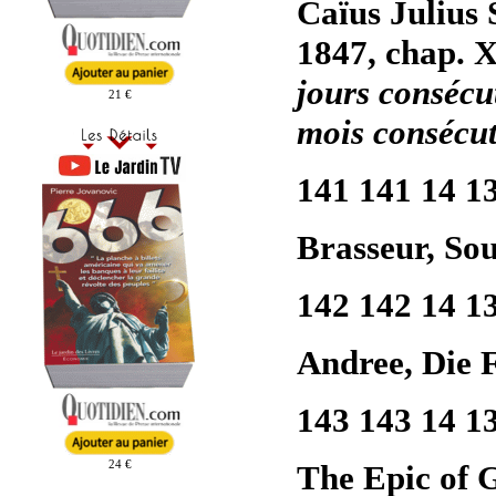
Caïus Julius 
1847, chap. X
jours consécut
21 €
mois consécut
141 141 14 1
Brasseur, Sou
142 142 14 1
Andree, Die F
143 143 14 1
24 €
The Epic of 