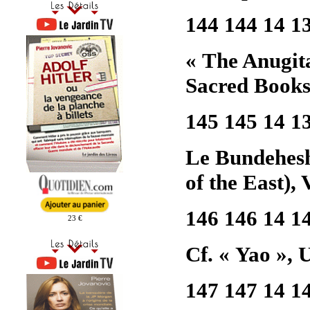
144 144 14 1
« The Anugita
Sacred Books 
145 145 14 1
Le Bundehes
of the East), 
146 146 14 1
23 €
Cf. « Yao », 
147 147 14 1