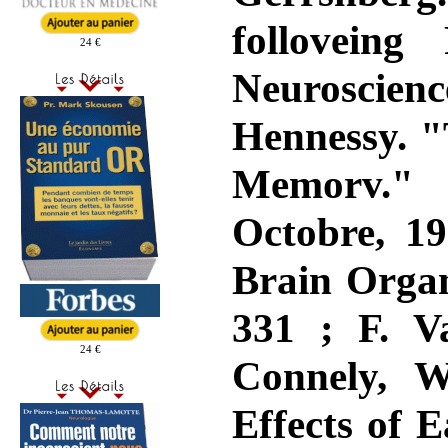
follovein
24 €
Neuroscienc
Hennessy. "
Memorv." J
Octobre, 1
Brain Organ
331 ; F. V
24 €
Connely, W
Effects of 