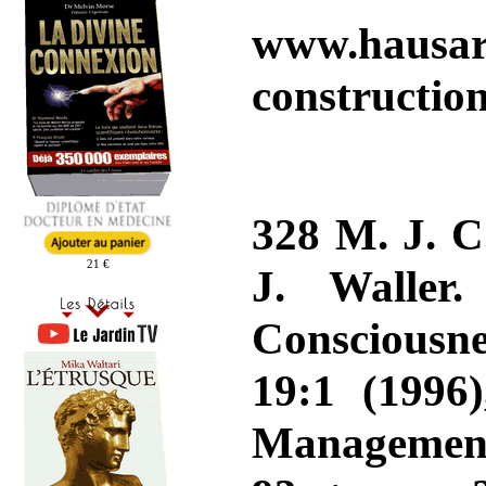
www.hausarb
constructio
328 M. J. C
21 €
J. Waller
Consciousne
19:1 (1996
Management 