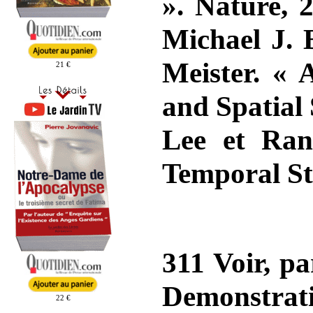
». Nature, 
Michael J. 
Meister. « 
21 €
and Spatial
Lee et Ran
Temporal Str
311 Voir, p
Demonstrat
22 €