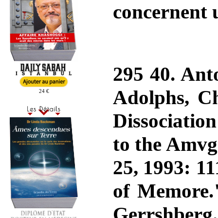
concernent 
295 40. Ant
Adolphs, C
24 €
Dissociatio
to the Amvg
25, 1993: 1
of Memore."
Gerrshber