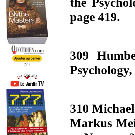
the Psychol
page 419.
309 Humber
22 €
Psychology,
310 Michael
Markus Meis