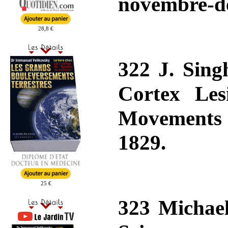
novembre-dé
28,8 €
322 J. Sing
Cortex Lesi
Movements »
1829.
25 €
323 Michael