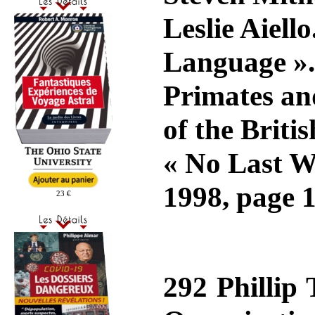
Leslie Aiell
Language ».
Primates an
of the Brit
« No Last W
1998, page 
23 €
292 Phillip