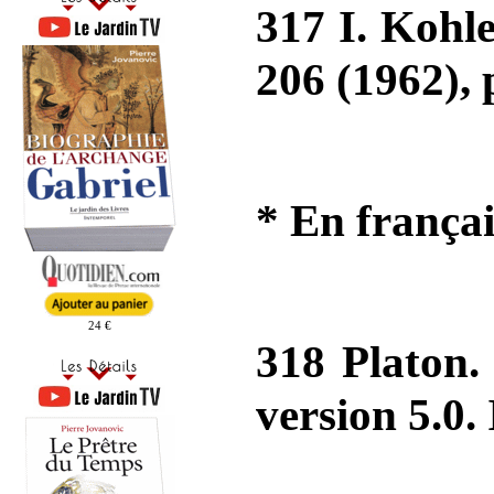
317 I. Kohl
206 (1962), 
* En françai
24 €
318 Platon.
version 5.0.