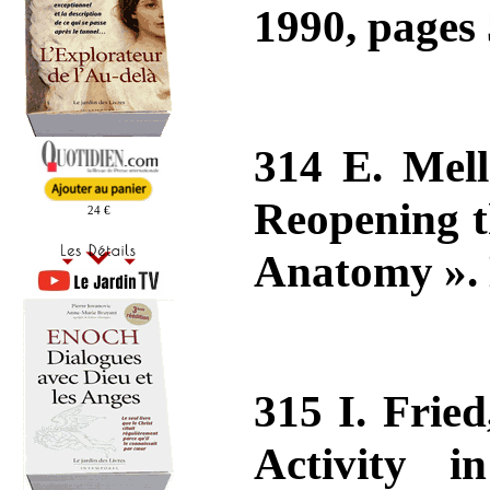
1990, pages 
314 E. Mell
Reopening t
24 €
Anatomy ». 
315 I. Frie
Activity 