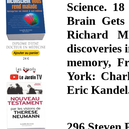
Science. 18
Brain Gets
Richard M
discoveries 
memory, Fre
24 €
York: Charl
Eric Kandel
296 Steven P