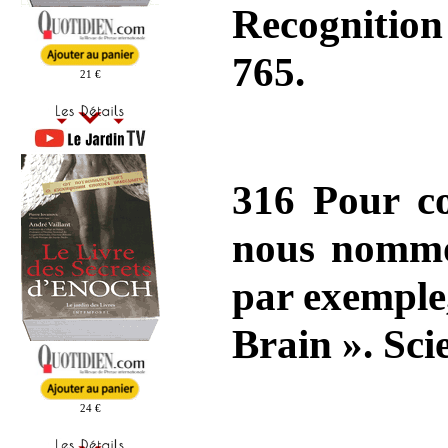
Recognition
765.
21 €
316 Pour co
nous nommon
par exemple
Brain ». Sci
24 €