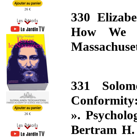
26 €
330 Elizab
How We R
Massachuset
331 Solom
Conformity:
». Psycholo
26 €
Bertram H. 