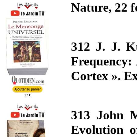
Nature, 22 f
312 J. J. K
Frequency: 
Cortex ». E
22 €
313 John M
Evolution 