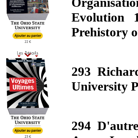
Organisati
Evolution 
Prehistory o
22 €
293 Richar
University P
294 D'autr
23 €