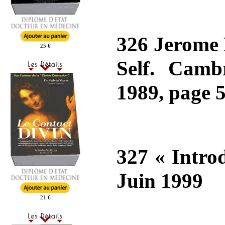
326 Jerome 
25 €
Self. Camb
1989, page 5
327 « Intro
Juin 1999
21 €