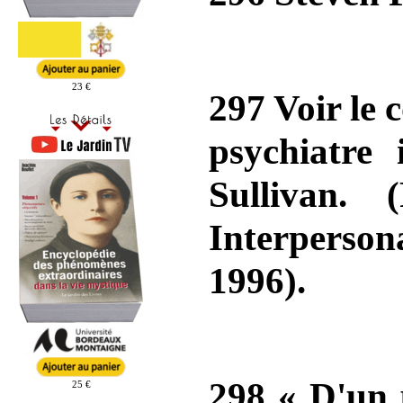
23 €
297 Voir le 
psychiatre 
Sullivan.
Interperson
1996).
298 « D'un p
25 €