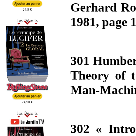
Gerhard Rot
24,9 €
1981, page 1
301 Humbert
Theory of t
Man-Machine
24,90 €
302 « Intro