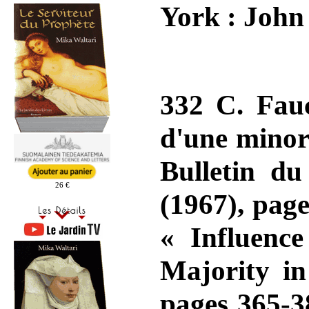
York : John 
332 C. Fauc
d'une minori
Bulletin du
26 €
(1967), pag
« Influenc
Majority in
pages 365-38