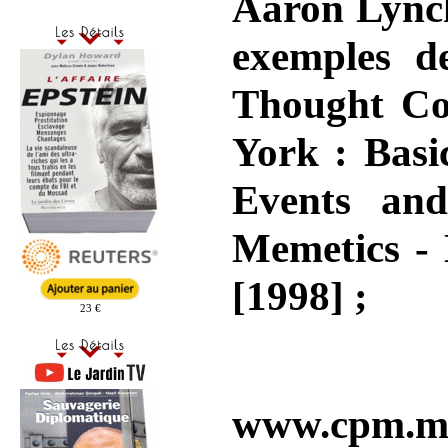
Aaron Lynch,
exemples d
Thought Co
York : Basi
Events an
Memetics - 
[1998] ;
23 €
www.cpm.mm