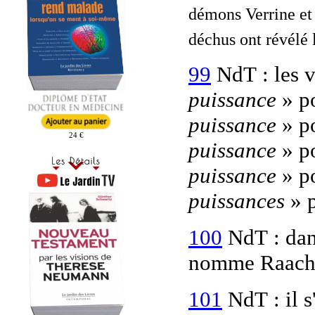
démons Verrine et 
déchus ont révélé 
99
NdT : les v
puissance
» po
puissance
» po
24 €
puissance
» po
puissance
» p
puissances
» p
100
NdT : da
nomme Raachi
101
NdT : il s'