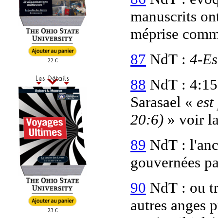
manuscrits ont
méprise comm
87
NdT :
4-Es
22 €
88
NdT : 4:1
Sarasael «
est
20:6)
» voir l
89
NdT : l'anc
gouvernées pa
90
NdT : ou tr
autres anges 
23 €