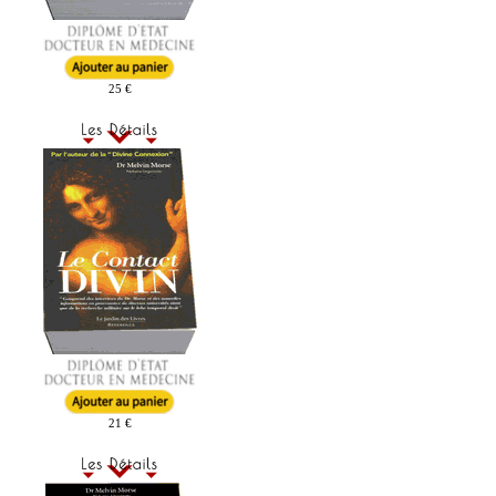
25 €
21 €