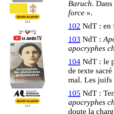
Baruch
. Dans
force
».
23 €
102
NdT : en f
103
NdT :
Ap
apocryphes ch
104
NdT : le p
de texte sacré
mal. Les juifs 
105
NdT :
Tem
apocryphes ch
25 €
doute la charg