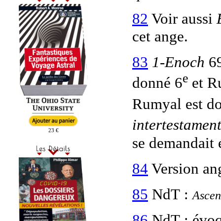
82
Voir aussi
cet ange.
83
1-Enoch
6
e
donné 6
et R
Rumyal est d
intertestament
23 €
se demandait 
84
Version ang
85
NdT :
Ascens
86
NdT : évoq