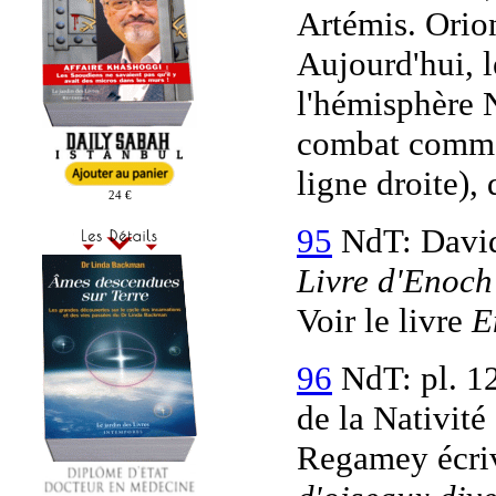
Artémis. Orion
Aujourd'hui, l
l'hémisphère 
combat comme
ligne droite),
24 €
95
NdT: Davids
Livre d'Enoch
Voir le livre
E
96
NdT: pl. 12
de la Nativité
Regamey écri