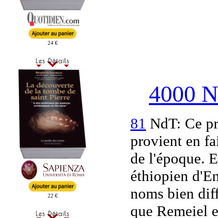
24 €
4000 
81
NdT: Ce pr
provient en fa
de l'époque. E
éthiopien d'E
noms bien diff
22 €
que Remeiel es