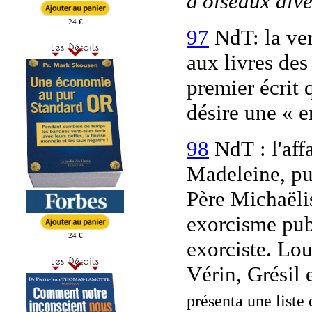
d'oiseaux div
24 €
97
NdT: la ve
aux livres des
premier écrit 
désire une « e
98
NdT : l'aff
Madeleine, p
Père Michaëli
exorcisme publ
24 €
exorciste. Lou
Vérin, Grésil 
présenta une liste