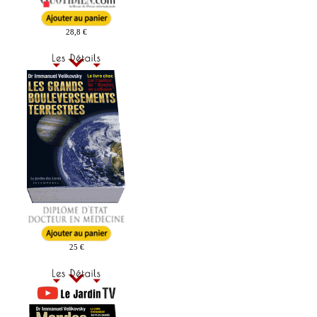
28,8 €
25 €