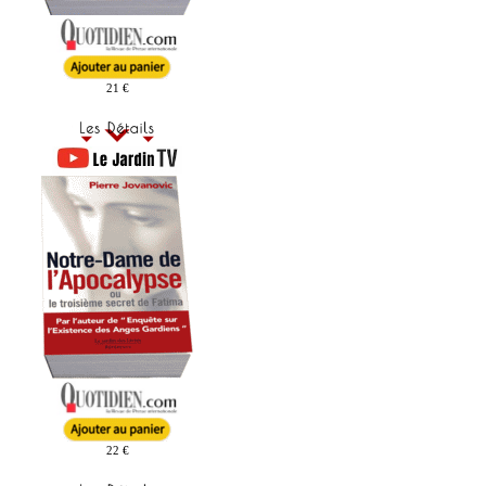
21 €
22 €