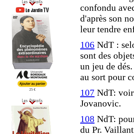
confondu avec 
d'après son no
leur tendre en
106
NdT : selo
sont des objet
un jeu de dés.
au sort pour c
107
NdT: voir
25 €
Jovanovic
.
108
NdT: pour 
du Pr. Vaillant