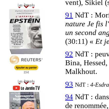
vent), Sikiel 
91
NdT : Morf
nature Je fis 
un second ang
(30:11) «
Et j
92
NdT : peuv
Bina, Hessed, 
Malkhout.
23 €
93
NdT :
4-Esdr
94
NdT : dans 
de renommée, 