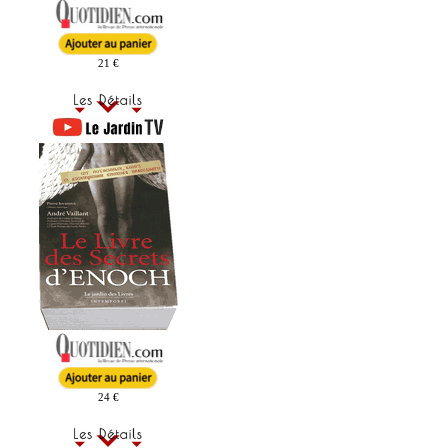
21 €
24 €