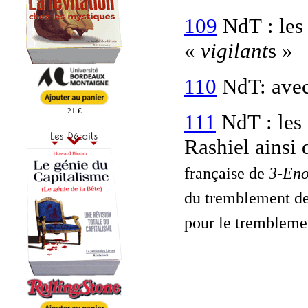
109
NdT : les 
«
vigilant
s »
110
NdT: avec
21 €
111
NdT : les 
Rashiel ainsi 
française de
3-En
du tremblement de
pour le trembleme