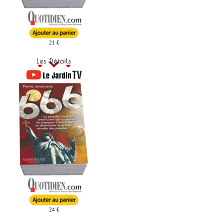
21 €
24 €