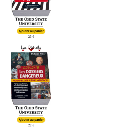
23 €
22 €