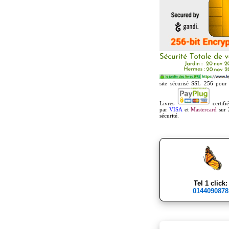
site sécurisé SSL 256 pour 
Livres
certifi
par
VISA
et
Mastercard
sur 
sécurité.
Tel 1 click:
0144090878