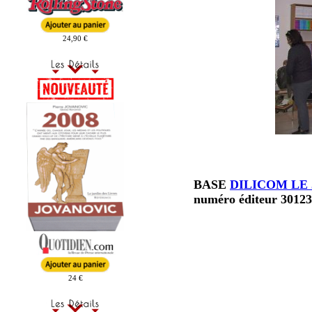
24,90 €
BASE
DILICOM LE 
numéro éditeur 3012
24 €