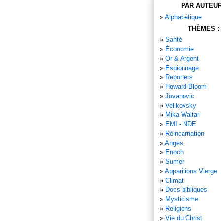
PAR AUTEUR
»
Alphabétique
THÈMES :
»
Santé
»
Économie
»
Or & Argent
»
Espionnage
»
Reporters
»
Howard Bloom
»
Jovanovic
»
Velikovsky
»
Mika Waltari
»
EMI - NDE
»
Réincarnation
»
Anges
»
Enoch
»
Sumer
»
Apparitions Vierge
»
Climat
»
Docs bibliques
»
Mysticisme
»
Religions
»
Vie du Christ