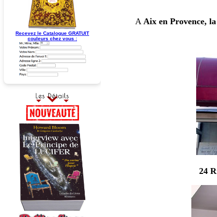
A
Aix en Provence, l
Recevez le Catalogue GRATUIT
couleurs chez vous :
24 R